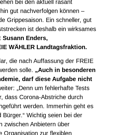
ehen bei den aktuell rasant
rhin gut nachverfolgen können –
e Grippesaison. Ein schneller, gut
eststrecken ist deshalb ein wirksames
t
Susann Enders,
REIE WÄHLER Landtagsfraktion.
dar, die nach Auffassung der FREIE
werden solle.
„Auch in besonderen
emie, darf diese Aufgabe nicht
eiter: „Denn um fehlerhafte Tests
r, dass Corona-Abstriche durch
hgeführt werden. Immerhin geht es
 Bürger.“ Wichtig seien bei der
n zwischen Anbietern über
 Organisation zur flexiblen