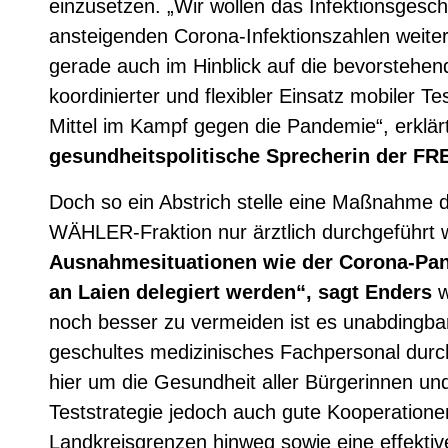
einzusetzen. „Wir wollen das Infektionsgesch
ansteigenden Corona-Infektionszahlen weite
gerade auch im Hinblick auf die bevorstehend
koordinierter und flexibler Einsatz mobiler T
Mittel im Kampf gegen die Pandemie“, erklär
gesundheitspolitische Sprecherin der F
Doch so ein Abstrich stelle eine Maßnahme 
WÄHLER-Fraktion nur ärztlich durchgeführt 
Ausnahmesituationen wie der Corona-Pand
an Laien delegiert werden“, sagt Enders
w
noch besser zu vermeiden ist es unabdingba
geschultes medizinisches Fachpersonal durc
hier um die Gesundheit aller Bürgerinnen und
Teststrategie jedoch auch gute Kooperatione
Landkreisgrenzen hinweg sowie eine effektive