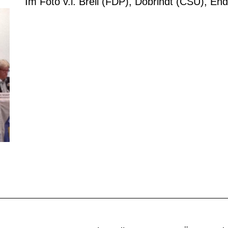
Im Foto v.l. Breil (FDP), Dobrindt (CSU), 